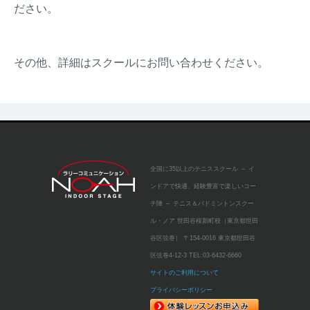
ださい。
その他、詳細はスクールにお問い合わせください。
全国に35以上のテニススクール
～ イ
ンドアで快適、経験豊富で楽しいコー
チ陣 ～
テニス＆バドミントンスクー
ル・ノア 世田谷桜新町校（東京都世田
谷区弦巻）
〒154-0016 東京都世田谷
区弦巻4-12-3
TEL:
03-6432-6660
サイトのご利用について
プライバシーポリシー